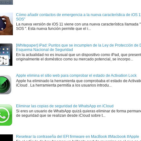
Cómo añadir contactos de emergencia a la nueva característica de iOS 
SOS"
La nueva versión de iOS 11 viene con una nueva característica llamada
SOS ". Esta nueva función permite que el i...
[Whitepaper] iPad: Puntos que se incumplen de la Ley de Protección de D
Esquema Nacional de Seguridad
En la actualidad no es inusual que un dispositivo como iPad, que presen
originalmente el doméstico como su mercado potencial, se incorpo...
Apple elimina el sitio web para comprobar el estado de Activation Lock
Apple ha eliminado la herramienta que comprobaba el estado de Activat
iCloud . La herramienta permitía a los usuarios introdu...
Eliminar las copias de seguridad de WhatsApp en iCloud
Si eres un usuario de WhatsApp quizá quieras eliminar de forma perman
de seguridad que se realizan desde iCloud sobre t...
Resetear la contraseña del EFI firmware en MacBook #Macbook #Apple