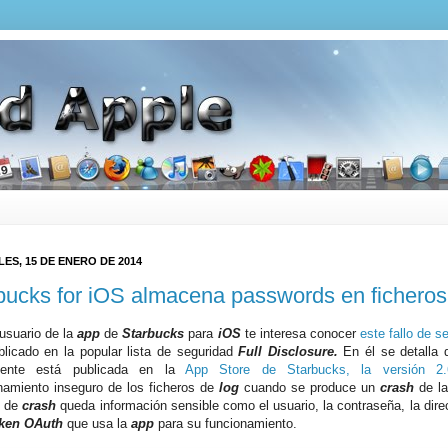
ES, 15 DE ENERO DE 2014
bucks for iOS almacena passwords en ficheros
 usuario de la
app
de
Starbucks
para
iOS
te interesa conocer
este fallo de s
blicado en la popular lista de seguridad
Full Disclosure.
En él se detalla 
mente está publicada en la
App Store de Starbucks, la versión 2.
amiento inseguro de los ficheros de
log
cuando se produce un
crash
de l
s de
crash
queda información sensible como el usuario, la contraseña, la dire
ken
OAuth
que usa la
app
para su funcionamiento.