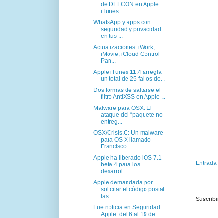
de DEFCON en Apple
iTunes
WhatsApp y apps con
seguridad y privacidad
en tus ...
Actualizaciones: iWork,
iMovie, iCloud Control
Pan...
Apple iTunes 11.4 arregla
un total de 25 fallos de...
Dos formas de saltarse el
filtro AntiXSS en Apple ...
Malware para OSX: El
ataque del “paquete no
entreg...
OSX/Crisis.C: Un malware
para OS X llamado
Francisco
Apple ha liberado iOS 7.1
Entrada
beta 4 para los
desarrol...
Apple demandada por
solicitar el código postal
las...
Suscribi
Fue noticia en Seguridad
Apple: del 6 al 19 de