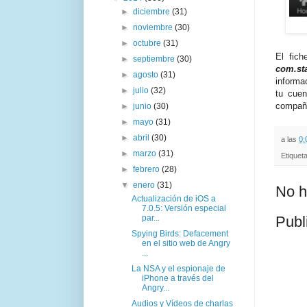
►
diciembre
(31)
►
noviembre
(30)
►
octubre
(31)
El fic
►
septiembre
(30)
com.st
►
agosto
(31)
informa
►
julio
(32)
tu cuen
compañe
►
junio
(30)
►
mayo
(31)
►
abril
(30)
a las
0:
►
marzo
(31)
Etiquet
►
febrero
(28)
▼
enero
(31)
No h
Actualización de iOS a
7.0.5: Versión especial
par...
Publ
Spying Birds: Defacement
en el sitio web de Angry
...
La NSA y el espionaje de
iPhone a través del
Angry...
Audios y Vídeos de charlas