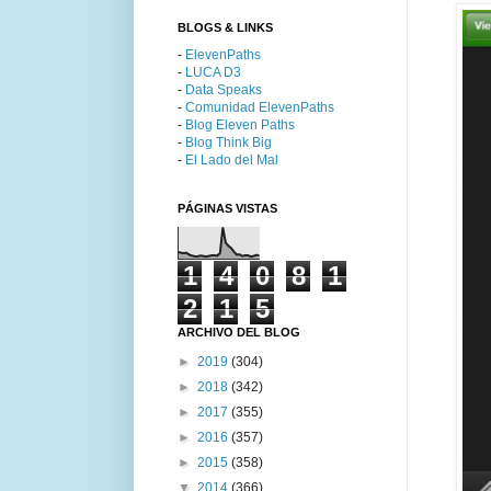
BLOGS & LINKS
-
ElevenPaths
-
LUCA D3
-
Data Speaks
-
Comunidad ElevenPaths
-
Blog Eleven Paths
-
Blog Think Big
-
El Lado del Mal
PÁGINAS VISTAS
1
4
0
8
1
2
1
5
ARCHIVO DEL BLOG
►
2019
(304)
►
2018
(342)
►
2017
(355)
►
2016
(357)
►
2015
(358)
▼
2014
(366)