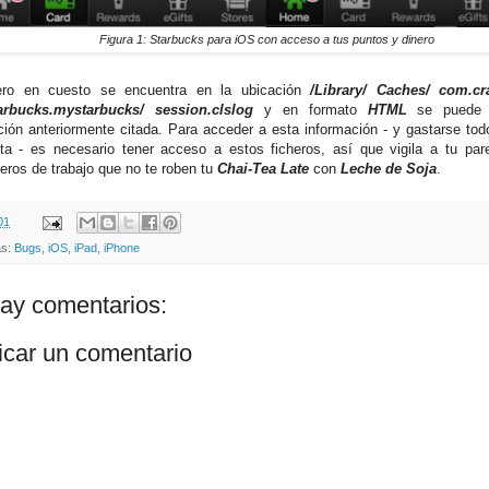
Figura 1: Starbucks para iOS con acceso a tus puntos y dinero
hero en cuesto se encuentra en la ubicación
/Library/ Caches/ com.cra
arbucks.mystarbucks/ session.clslog
y en formato
HTML
se puede 
ción anteriormente citada. Para acceder a esta información - y gastarse tod
ta - es necesario tener acceso a estos ficheros, así que vigila a tu pare
ros de trabajo que no te roben tu
Chai-Tea Late
con
Leche de Soja
.
01
as:
Bugs
,
iOS
,
iPad
,
iPhone
ay comentarios:
icar un comentario