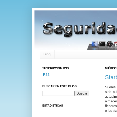
Blog
SUSCRIPCIÓN RSS
MIÉRCOL
RSS
Star
BUSCAR EN ESTE BLOG
Si eres
sido pu
actual
almacen
ESTADÍSTICAS
fichero
o los
to