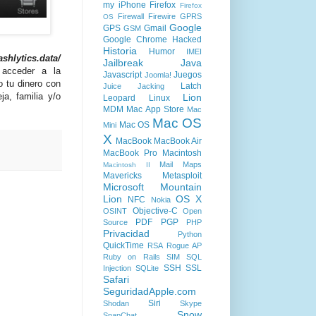
my iPhone
Firefox
Firefox
Firewall
Firewire
GPRS
OS
Google
GPS
Gmail
GSM
Google Chrome
Hacked
Historia
Humor
IMEI
shlytics.data/
Jailbreak
Java
acceder a la
Javascript
Juegos
Joomla!
o tu dinero con
Latch
Juice Jacking
ja, familia y/o
Lion
Leopard
Linux
MDM
Mac App Store
Mac
Mac OS
Mac OS
Mini
X
MacBook
MacBook Air
MacBook Pro
Macintosh
Mail
Maps
Macintosh II
Mavericks
Metasploit
Microsoft
Mountain
Lion
OS X
NFC
Nokia
Objective-C
OSINT
Open
PDF
PGP
Source
PHP
Privacidad
Python
QuickTime
RSA
Rogue AP
Ruby on Rails
SIM
SQL
SSH
SSL
Injection
SQLite
Safari
SeguridadApple.com
Siri
Shodan
Skype
Snow
SnapChat