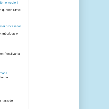
ón el Apple II
ro querido Steve
rimer procesador
e anécdotas e
 en Pensilvania
semode
dor de
o has sido