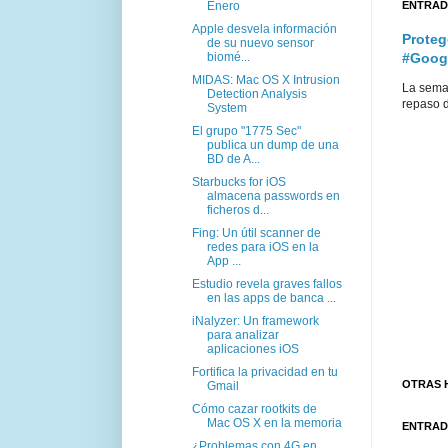
Enero
ENTRAD
Apple desvela información
Proteg
de su nuevo sensor
biomé...
#Goog
MIDAS: Mac OS X Intrusion
La sema
Detection Analysis
repaso d
System
El grupo "1775 Sec"
publica un dump de una
BD de A...
Starbucks for iOS
almacena passwords en
ficheros d...
Fing: Un útil scanner de
redes para iOS en la
App ...
Estudio revela graves fallos
en las apps de banca ...
iNalyzer: Un framework
para analizar
aplicaciones iOS
Fortifica la privacidad en tu
OTRAS 
Gmail
Cómo cazar rootkits de
Mac OS X en la memoria
ENTRAD
¿Problemas con 4G en