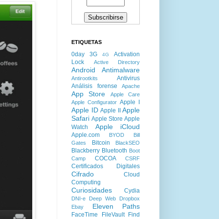
ETIQUETAS
0day
3G
Activation
4G
Lock
Active Directory
Android
Antimalware
Antivirus
Antirootkits
Análisis forense
Apache
App Store
Apple Care
Apple I
Apple Configurator
Apple ID
Apple
Apple II
Safari
Apple Store
Apple
Apple iCloud
Watch
Apple.com
BYOD
Bill
Bitcoin
Gates
BlackSEO
Blackberry
Bluetooth
Boot
COCOA
Camp
CSRF
Certificados Digitales
Cifrado
Cloud
Computing
Curiosidades
Cydia
DNI-e
Deep Web
Dropbox
Eleven Paths
Ebay
FaceTime
FileVault
Find