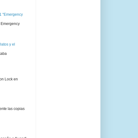
11 "Emergency
 " Emergency
atos y el
taba
ion Lock en
ente las copias