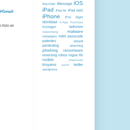
iOS
iMessage
Keychain
iPad
iPad mini
iPad Air
 #Gmail
iPhone
iPv6
iSight
identidad
in-App Purchase
o hizo un
ladrones
keylogger
malware
malvertising
mitm
passcode
metadatos
patentes
paypal
pentesting
pharming
phishing
ransomware
reversing
robos
rogue AV
rootkits
smartcards
troyano
twitter
tuenti
wordpress