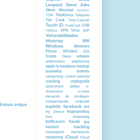
Leopard
Steve Jobs
Steve Wozniak
Symbian
Telefónica
TOR
Telegram
Tim Cook
Time-Capsule
Touch ID
USB
TrueCrypt
VPN
Virus
VoIP
VMWare
Vulnerabilidades
Wifi
WhatsApp
Windows
Windows
Phone
XProtect
XSS
Xcode
adware
Yahoo
antiforensics
antiphishing
apple tv
backdoor
backup
biometría
botnets
clickjacking
control parental
cracking
criptografía
defacement
delitos
e-
Goverment
e-crime
elevación de privilegios
esteganografía
evilgrade
Entrada antigua
exploits
facebook
find
fingerprinting
my Device
foca
footprinting
fortificación
fraude
gpg
hacking
hackers
hackingtosh
hacktivismo
iCloud
hardening
iCloud