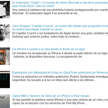
El ordenador "Zaltair" o la broma de Steve Wozniak el día de la presentaci
(que hasta Steve Jobs se creyó)
Hoy vamos a hablaros de una divertida historia protagonizada por nuest
Wozniak . El ordenador Apple II se presentó al me...
John Drapper "Capitán Crunch", el hacker del silbato que programó el p
de textos para Apple II desde la cárcel
El Capitán Crunch y los fundadores de Apple tienen una gran cantidad d
historias que vivieron juntos, sobre todo al comienz...
Un iPhone 4 vuelve a la vida desde el fondo de un lago
Un hombre ha recuperado su iPhone 4 desde la parte inferior de un lago
. Además, el dispositivo funciona. La recuperación de...
Explotando con Metasploit el 0-day en QuickTime publicado por Rever
Como ya indicamos en entradas anteriores, Ruben Santamarta investiga
seguridad, ha sacado a la luz un 0day que afecta a las últimas ...
Saber IMEI y Número de Serie de un iPhone o iPad robado
Si has perdido tu teléfono móvil iPhone o has sido víctima de un robo y n
capaz de localizarlo con los servicios de Find My iPhon...