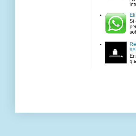
int
El
Si
pe
sob
Re
#A
En 
que