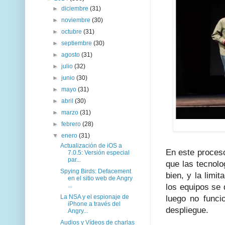
►
diciembre
(31)
►
noviembre
(30)
►
octubre
(31)
►
septiembre
(30)
►
agosto
(31)
►
julio
(32)
►
junio
(30)
►
mayo
(31)
►
abril
(30)
►
marzo
(31)
►
febrero
(28)
▼
enero
(31)
Actualización de iOS a
En este proceso
7.0.5: Versión especial
par...
que las tecnol
Spying Birds: Defacement
bien, y la limi
en el sitio web de Angry
...
los equipos se 
La NSA y el espionaje de
luego no funci
iPhone a través del
despliegue.
Angry...
Audios y Vídeos de charlas