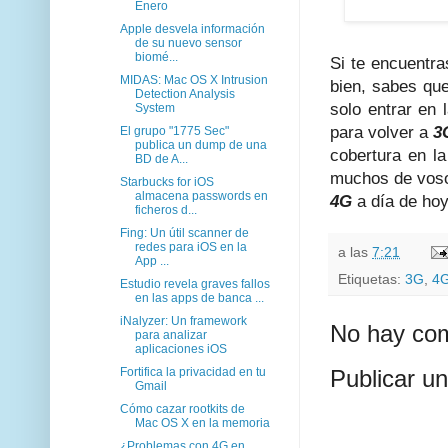
Enero
Apple desvela información
de su nuevo sensor
biomé...
Si te encuentr
MIDAS: Mac OS X Intrusion
bien, sabes qu
Detection Analysis
solo entrar en
System
para volver a
3
El grupo "1775 Sec"
publica un dump de una
cobertura en l
BD de A...
muchos de vosot
Starbucks for iOS
almacena passwords en
4G
a día de hoy
ficheros d...
Fing: Un útil scanner de
redes para iOS en la
a las
7:21
App ...
Etiquetas:
3G
,
4
Estudio revela graves fallos
en las apps de banca ...
iNalyzer: Un framework
No hay com
para analizar
aplicaciones iOS
Fortifica la privacidad en tu
Publicar u
Gmail
Cómo cazar rootkits de
Mac OS X en la memoria
¿Problemas con 4G en