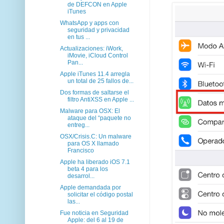
de DEFCON en Apple
iTunes
WhatsApp y apps con
seguridad y privacidad
en tus ...
Actualizaciones: iWork,
iMovie, iCloud Control
Pan...
Apple iTunes 11.4 arregla
un total de 25 fallos de...
Dos formas de saltarse el
filtro AntiXSS en Apple ...
Malware para OSX: El
ataque del “paquete no
entreg...
OSX/Crisis.C: Un malware
para OS X llamado
Francisco
Apple ha liberado iOS 7.1
beta 4 para los
desarrol...
Apple demandada por
solicitar el código postal
las...
Fue noticia en Seguridad
Apple: del 6 al 19 de