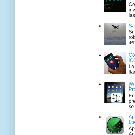
Co
in
las
Sa
Si
ro
iPh
Có
iO
La
ll
[W
Pr
En
pr
se 
Ap
Lo
Ap
Act