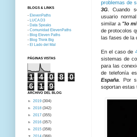
problemas de s
BLOGS & LINKS
3G
. Cuando 
-
ElevenPaths
usuario norma
-
LUCA D3
similar a
"lo m
-
Data Speaks
-
Comunidad ElevenPaths
de protocolos 
-
Blog Eleven Paths
las fases de la
-
Blog Think Big
-
El Lado del Mal
En el caso de
sistemas de co
PÁGINAS VISTAS
para las conex
de telefonía 
1
4
0
8
0
España
. Por s
6
1
9
soportan estas 
ARCHIVO DEL BLOG
►
2019
(304)
►
2018
(342)
►
2017
(355)
►
2016
(357)
►
2015
(358)
▼
2014
(366)