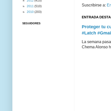
►
2012
(415)
Suscribirse a:
En
►
2011
(510)
►
2010
(203)
ENTRADA DEST
SEGUIDORES
Proteger tu 
#Latch #Gmai
La semana pasad
Chema Alonso hiz