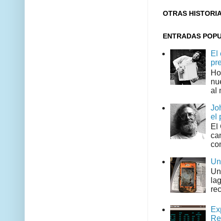
OTRAS HISTORI
ENTRADAS POP
El
pr
Ho
nu
al 
Jo
el 
El
can
co
Un
Un
la
rec
Ex
Re