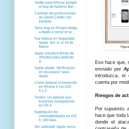
Twitter para iPhone arregló
el bug de Address Bar ...
Cambiar las puntuaciones
de Game Center con
trampas
Serio bug en iForgot obliga
a Apple a cerrar el se...
Fue Noticia en Seguridad
Apple: Del 11 al 24 de
Marzo
Figur
Apple actualiza firmas de
XProtect para detectar
a...
Eso hace que, s
Apple añade "Verificación
enviado por
Ap
en dos pasos" para
introduzca, el
Apple...
cuenta por medi
Cómo saltarse el passcode
en iPhone 4 con iOS
6.1.3
Riesgos de act
Yontoo: Un adware que
troyaniza navegadores
en OS X
Por supuesto, a
Explotación de
hace que toda l
vulnerabilidades en iOS
6: 280 días...
donde el atac
Sin Jailbreak: Apple cierra
contraseña de