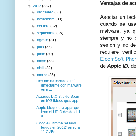
Ventajas de ac
▼
2013
(382)
►
diciembre
(31)
Asociar un fac
►
noviembre
(30)
cuando se usa
►
octubre
(32)
malware, ya q
►
septiembre
(35)
siempre y no p
►
agosto
(31)
sesión y no de
►
julio
(32)
requiere veri
►
junio
(30)
ElcomSoft Pho
►
mayo
(33)
de
Apple ID
, d
►
abril
(32)
▼
marzo
(35)
Hoy me ha tocado a mí
{infectarme con malware
en m...
Ataques D.O.S. y de Spam
en iOS iMessages app
Apple bloqueará apps que
lean el UDID desde el 1
d...
Google Chrome "el más
buggy en 2012" arregla
11 CVEs