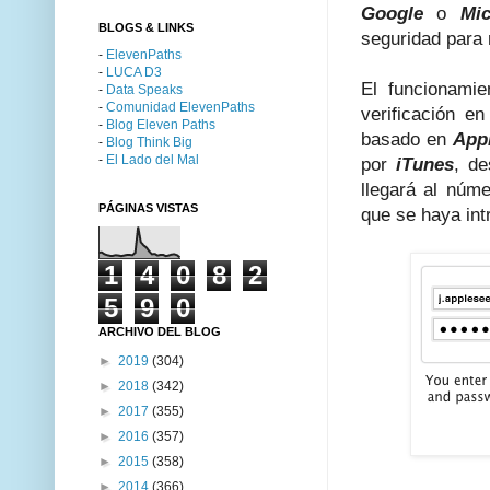
Google
o
Mic
BLOGS & LINKS
seguridad para
-
ElevenPaths
-
LUCA D3
El funcionamie
-
Data Speaks
-
Comunidad ElevenPaths
verificación e
-
Blog Eleven Paths
basado en
App
-
Blog Think Big
-
El Lado del Mal
por
iTunes
, d
llegará al núm
PÁGINAS VISTAS
que se haya int
1
4
0
8
2
5
9
0
ARCHIVO DEL BLOG
►
2019
(304)
►
2018
(342)
►
2017
(355)
►
2016
(357)
►
2015
(358)
►
2014
(366)