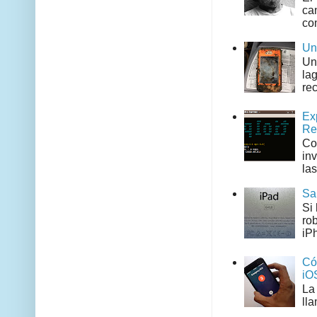
can
co
Un
Un
la
rec
Ex
Re
Co
in
las
Sa
Si
ro
iPh
Có
iO
La
ll