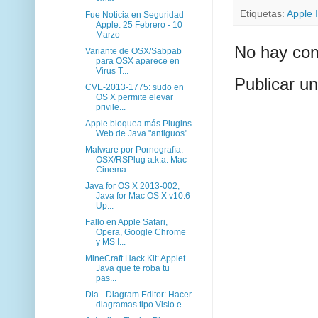
Etiquetas:
Apple 
Fue Noticia en Seguridad
Apple: 25 Febrero - 10
Marzo
No hay com
Variante de OSX/Sabpab
para OSX aparece en
Virus T...
Publicar u
CVE-2013-1775: sudo en
OS X permite elevar
privile...
Apple bloquea más Plugins
Web de Java "antiguos"
Malware por Pornografía:
OSX/RSPlug a.k.a. Mac
Cinema
Java for OS X 2013-002,
Java for Mac OS X v10.6
Up...
Fallo en Apple Safari,
Opera, Google Chrome
y MS I...
MineCraft Hack Kit: Applet
Java que te roba tu
pas...
Dia - Diagram Editor: Hacer
diagramas tipo Visio e...