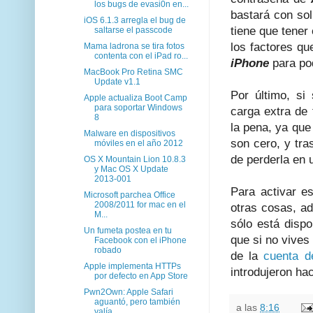
los bugs de evasi0n en...
bastará con so
iOS 6.1.3 arregla el bug de
tiene que tener
saltarse el passcode
los factores qu
Mama ladrona se tira fotos
contenta con el iPad ro...
iPhone
para pod
MacBook Pro Retina SMC
Update v1.1
Por último, si
Apple actualiza Boot Camp
para soportar Windows
carga extra de 
8
la pena, ya qu
Malware en dispositivos
son cero, y tra
móviles en el año 2012
de perderla en 
OS X Mountain Lion 10.8.3
y Mac OS X Update
2013-001
Para activar e
Microsoft parchea Office
2008/2011 for mac en el
otras cosas, ad
M...
sólo está disp
Un fumeta postea en tu
que si no vives
Facebook con el iPhone
robado
de la
cuenta d
Apple implementa HTTPs
introdujeron ha
por defecto en App Store
Pwn2Own: Apple Safari
aguantó, pero también
a las
8:16
valía ...