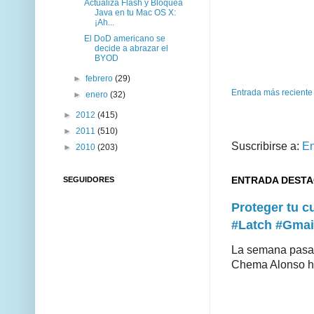
Actualiza Flash y Bloquea
Java en tu Mac OS X:
¡Ah...
El DoD americano se
decide a abrazar el
BYOD
►
febrero
(29)
Entrada más reciente
►
enero
(32)
►
2012
(415)
►
2011
(510)
Suscribirse a:
En
►
2010
(203)
ENTRADA DEST
SEGUIDORES
Proteger tu 
#Latch #Gmai
La semana pasad
Chema Alonso hiz