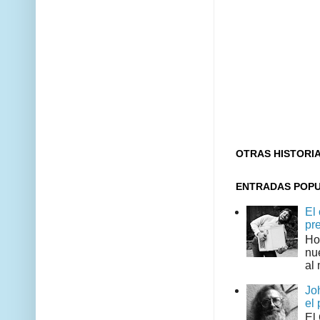
OTRAS HISTORI
ENTRADAS POP
El
pr
Ho
nu
al 
Jo
el 
El