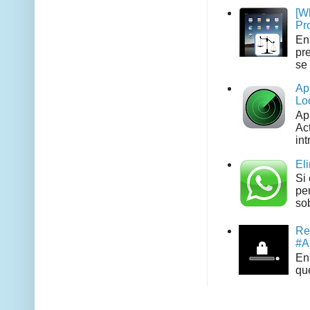
[W
Pr
En
pr
se 
Ap
Lo
Ap
Act
int
El
Si
pe
sob
Re
#A
En 
que