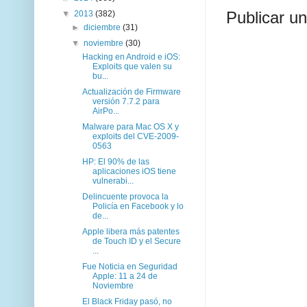
▼
2013
(382)
Publicar u
►
diciembre
(31)
▼
noviembre
(30)
Hacking en Android e iOS:
Exploits que valen su
bu...
Actualización de Firmware
versión 7.7.2 para
AirPo...
Malware para Mac OS X y
exploits del CVE-2009-
0563
HP: El 90% de las
aplicaciones iOS tiene
vulnerabi...
Delincuente provoca la
Policía en Facebook y lo
de...
Apple libera más patentes
de Touch ID y el Secure
...
Fue Noticia en Seguridad
Apple: 11 a 24 de
Noviembre
El Black Friday pasó, no