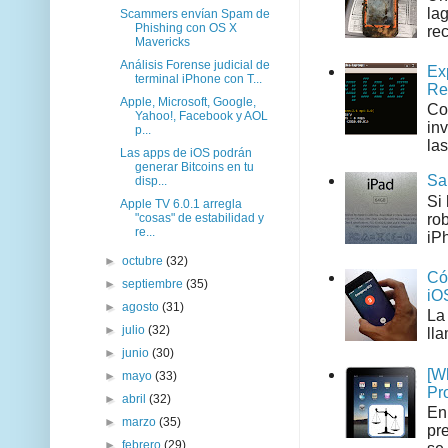
la
Scammers envían Spam de
Phishing con OS X
rec
Mavericks
Análisis Forense judicial de
Ex
terminal iPhone con T...
Re
Apple, Microsoft, Google,
Co
Yahoo!, Facebook y AOL
in
p...
las
Las apps de iOS podrán
generar Bitcoins en tu
Sa
disp...
Si
Apple TV 6.0.1 arregla
ro
"cosas" de estabilidad y
re...
iPh
►
octubre
(32)
Có
►
septiembre
(35)
iO
►
agosto
(31)
La
►
julio
(32)
ll
►
junio
(30)
[W
►
mayo
(33)
Pr
►
abril
(32)
En
►
marzo
(35)
pr
►
febrero
(29)