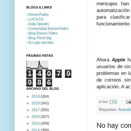
mensajes han 
BLOGS & LINKS
automatizació
-
ElevenPaths
para clasific
-
LUCA D3
funcionamiento 
-
Data Speaks
-
Comunidad ElevenPaths
-
Blog Eleven Paths
-
Blog Think Big
-
El Lado del Mal
PÁGINAS VISTAS
Ahora
Apple
ha
usuarios de si
1
4
0
7
9
problemas en l
de correos sin
9
8
6
aplicación. A a
ARCHIVO DEL BLOG
►
2019
(304)
a las
7:53
►
2018
(342)
Etiquetas:
Actual
►
2017
(355)
►
2016
(357)
►
2015
(358)
No hay com
►
2014
(366)