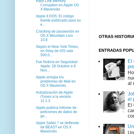
Hard Link Memory
Corruption en Apple OS
X Mavericks
Apple II DOS: El código
fuente publicado para su
e...
Cracking de passwords en
OS X Mountain Lion
OTRAS HISTORI
10.8
Según el New York Times,
ENTRADAS POP
un 0day de iOS vale
500.0...
El
Fue Noticia en Seguridad
Apple: 28 Octubre a 9
pr
Nov...
Ho
Apple arregla los
nu
problemas de Mail en
al 
OS X Mavericks
Actualización de Apple
Jo
iTunes a la versión
el 
11.1.3
El
Apple publica informe de
can
peticiones de datos de
co
go...
Apple Safari 7 se defiende
Un
de BEAST en OS X
Mavericks
Un