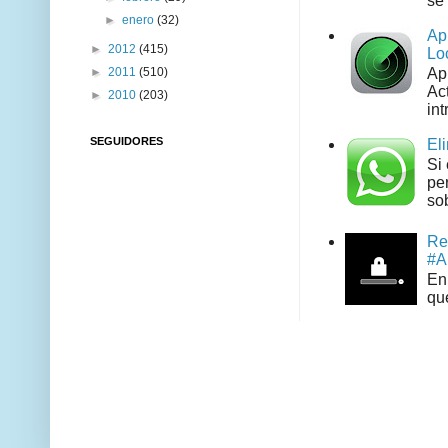
se 
►
enero
(32)
Ap
►
2012
(415)
Lo
►
2011
(510)
Ap
Act
►
2010
(203)
int
SEGUIDORES
El
Si
pe
sob
Re
#A
En 
que