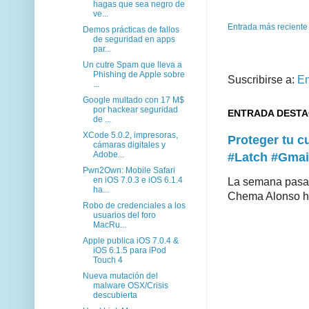
hagas que sea negro de
ve...
Entrada más reciente
Demos prácticas de fallos
de seguridad en apps
par...
Un cutre Spam que lleva a
Phishing de Apple sobre
Suscribirse a:
En
...
Google multado con 17 M$
por hackear seguridad
ENTRADA DEST
de ...
XCode 5.0.2, impresoras,
Proteger tu 
cámaras digitales y
Adobe...
#Latch #Gmai
Pwn2Own: Mobile Safari
en iOS 7.0.3 e iOS 6.1.4
La semana pasad
ha...
Chema Alonso hiz
Robo de credenciales a los
usuarios del foro
MacRu...
Apple publica iOS 7.0.4 &
iOS 6.1.5 para iPod
Touch 4
Nueva mutación del
malware OSX/Crisis
descubierta