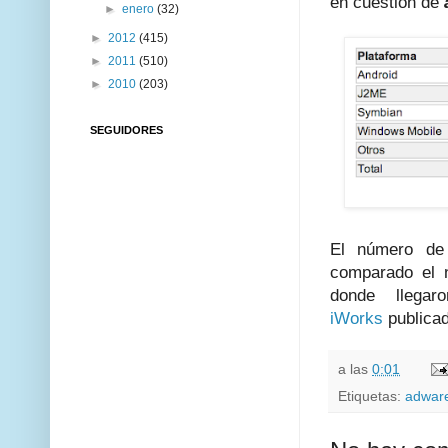
en cuestión de
►
enero
(32)
►
2012
(415)
►
2011
(510)
►
2010
(203)
SEGUIDORES
El número d
comparado el
donde llega
iWorks
publica
a las
0:01
Etiquetas:
adwar