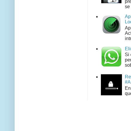
pr
se 
Ap
Lo
Ap
Act
int
El
Si
pe
sob
Re
#A
En 
que