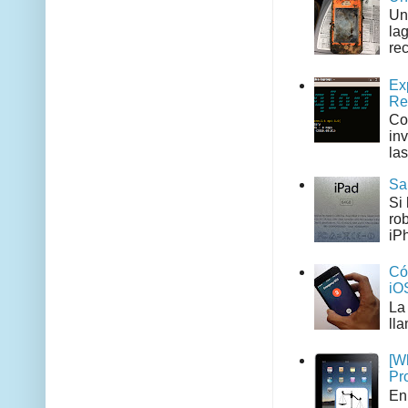
Un
la
rec
Ex
Re
Co
in
las
Sa
Si
ro
iPh
Có
iO
La
ll
[W
Pr
En