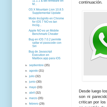
11.1.1 & del firmware en
continuación.
M...
OS X Mountain Lion 10.8.5
Supplemental Update
Modo Incógnito en Chrome
for iOS 7 NO es tan
Incóg...
Apple NO es un Mobile
Benchmark Cheater
Bug en iOS 7.0.2 permite
saltar el passcode con
Siri
Bug de Javascript
Execution en
Mailbox.app para iOS
►
septiembre
(35)
►
agosto
(31)
►
julio
(32)
►
junio
(30)
►
mayo
(33)
Desde luego lo
►
abril
(32)
son ni parecid
►
marzo
(35)
critican por l
►
febrero
(29)