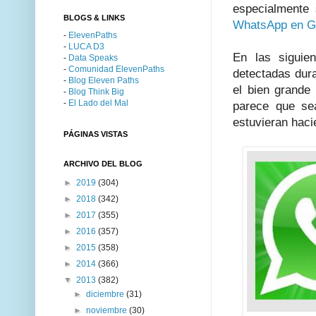
especialmente 
BLOGS & LINKS
WhatsApp en Go
-
ElevenPaths
-
LUCA D3
En las siguie
-
Data Speaks
-
Comunidad ElevenPaths
detectadas dura
-
Blog Eleven Paths
el bien grande
-
Blog Think Big
-
El Lado del Mal
parece que se
estuvieran haci
PÁGINAS VISTAS
ARCHIVO DEL BLOG
►
2019
(304)
►
2018
(342)
►
2017
(355)
►
2016
(357)
►
2015
(358)
►
2014
(366)
▼
2013
(382)
►
diciembre
(31)
►
noviembre
(30)