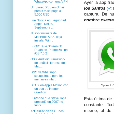
WhatsApp con una VPN
Ayer la app fr
Un Stored XSS en Gmail
los Santos
(
@s
para iOS se paga a
captura. De n
5.000 USD
nombre exact
Fue Noticia en Seguridad
Apple: Del 30
Septiembre ...
Nuevo firmware de
MacBook Air SÍ deja
instalar Win...
BSOD: Blue Screen Of
Death en iPhone 5s con
iOS 7.0.2
OS X Auditor: Framework
de análisis forense de
Mac...
DNS de WhatsApp
secuestrado pero los
mensajes inta...
D.O.S. en Apple Motion con
Figura 5: 
un bug de Integer
Overflow
El iPhone que Steve Jobs
Esta última de
presentó en 2007 no
constante. To
funci...
mismo, al de
Actualización de iTunes