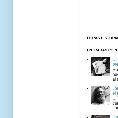
OTRAS HISTORI
ENTRADAS POP
El
pr
Ho
nu
al 
Jo
el 
El
can
co
Un