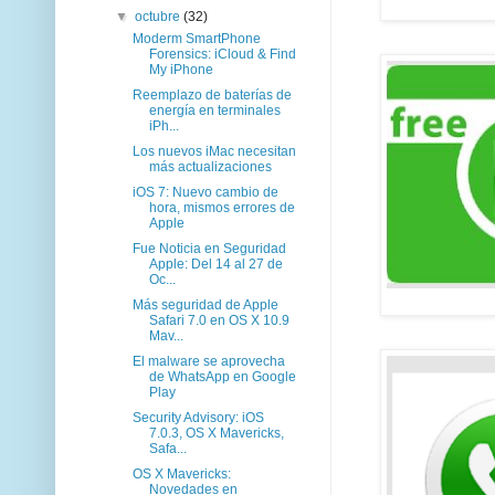
▼
octubre
(32)
Moderm SmartPhone
Forensics: iCloud & Find
My iPhone
Reemplazo de baterías de
energía en terminales
iPh...
Los nuevos iMac necesitan
más actualizaciones
iOS 7: Nuevo cambio de
hora, mismos errores de
Apple
Fue Noticia en Seguridad
Apple: Del 14 al 27 de
Oc...
Más seguridad de Apple
Safari 7.0 en OS X 10.9
Mav...
El malware se aprovecha
de WhatsApp en Google
Play
Security Advisory: iOS
7.0.3, OS X Mavericks,
Safa...
OS X Mavericks:
Novedades en