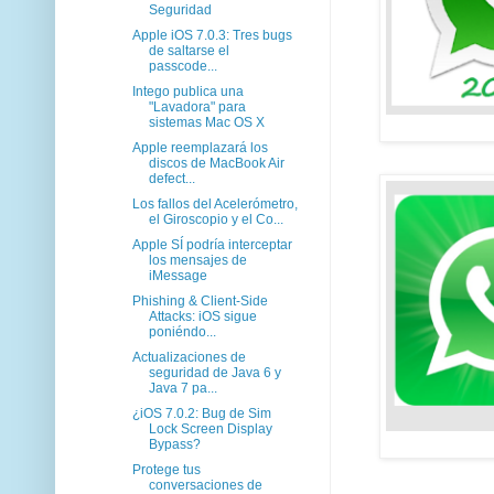
Seguridad
Apple iOS 7.0.3: Tres bugs
de saltarse el
passcode...
Intego publica una
"Lavadora" para
sistemas Mac OS X
Apple reemplazará los
discos de MacBook Air
defect...
Los fallos del Acelerómetro,
el Giroscopio y el Co...
Apple SÍ podría interceptar
los mensajes de
iMessage
Phishing & Client-Side
Attacks: iOS sigue
poniéndo...
Actualizaciones de
seguridad de Java 6 y
Java 7 pa...
¿iOS 7.0.2: Bug de Sim
Lock Screen Display
Bypass?
Protege tus
conversaciones de