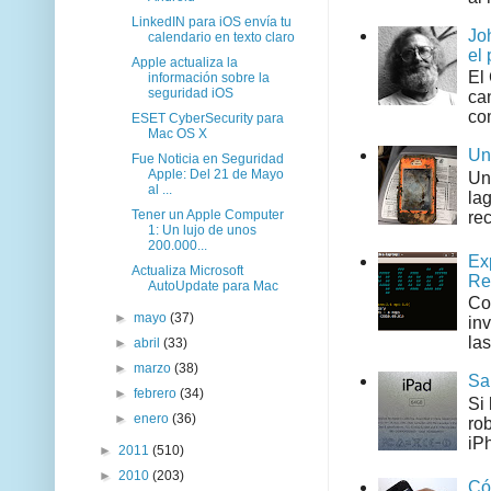
LinkedIN para iOS envía tu
Jo
calendario en texto claro
el 
Apple actualiza la
El
información sobre la
seguridad iOS
can
co
ESET CyberSecurity para
Mac OS X
Un
Fue Noticia en Seguridad
Apple: Del 21 de Mayo
Un
al ...
la
Tener un Apple Computer
rec
1: Un lujo de unos
200.000...
Ex
Actualiza Microsoft
Re
AutoUpdate para Mac
Co
►
mayo
(37)
in
las
►
abril
(33)
►
marzo
(38)
Sa
►
febrero
(34)
Si
►
enero
(36)
ro
iPh
►
2011
(510)
►
2010
(203)
Có