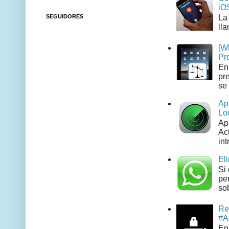
iO
SEGUIDORES
La
ll
[W
Pr
En
pr
se 
Ap
Lo
Ap
Act
int
El
Si
pe
sob
Re
#A
En 