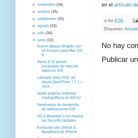
en el
artículo 
►
noviembre
(34)
►
octubre
(35)
►
septiembre
(35)
a las
8:00
►
agosto
(33)
Etiquetas:
Actual
►
julio
(34)
▼
junio
(32)
No hay com
Nuevo ataque dirigido con
un troyano para Mac OS
X
Publicar u
Storm 8: El primer
escándalo de robo de
datos en iOS
Liberado 0day POC de
Apple QuickTime 7.7.1 +
Java ...
Apple patenta sistemas
criptográficos en EEUU
Seminarios de desarrollo
de aplicaciones iOS
OS X Mountain Lion mejora
las Security Updates
Evolución del Unlock &
BaseBand de iPhone