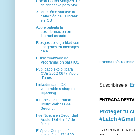
Cocoa Packet Analyzer: Un
sniffer nativo para Mac ...
XCon: Cómo saltarse la
detección de Jailbreak
en iOS
Apple patenta la
desinformación en
Internet usando...
Riesgos de seguridad con
imagenes en mensajes
de e...
Curso Avanzado de
Entrada más reciente
Programación para iOS
Publicado exploit para
CVE-2012-0677: Apple
iTunes...
Linkedin para iOS
Suscribirse a:
En
vulnerable a ataque de
Hijacking
ENTRADA DEST
iPhone Configuration
Utility: Políticas de
Segurid...
Proteger tu 
Fue Noticia en Seguridad
#Latch #Gmai
Apple: Del 4 al 17 de
Junio
La semana pasad
El Apple Computer 1
alcanzó los 374.500