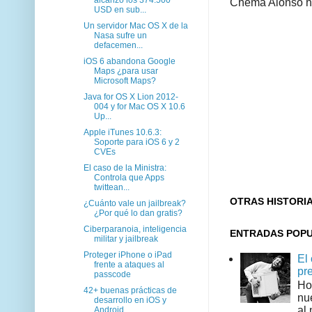
Chema Alonso hiz
USD en sub...
Un servidor Mac OS X de la
Nasa sufre un
defacemen...
iOS 6 abandona Google
Maps ¿para usar
Microsoft Maps?
Java for OS X Lion 2012-
004 y for Mac OS X 10.6
Up...
Apple iTunes 10.6.3:
Soporte para iOS 6 y 2
CVEs
El caso de la Ministra:
Controla que Apps
twittean...
OTRAS HISTORI
¿Cuánto vale un jailbreak?
¿Por qué lo dan gratis?
Ciberparanoia, inteligencia
ENTRADAS POP
militar y jailbreak
Proteger iPhone o iPad
El
frente a ataques al
pr
passcode
Ho
42+ buenas prácticas de
nu
desarrollo en iOS y
al 
Android