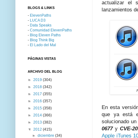
actualizar el
BLOGS & LINKS
lanzamientos de
-
ElevenPaths
-
LUCA D3
-
Data Speaks
-
Comunidad ElevenPaths
-
Blog Eleven Paths
-
Blog Think Big
-
El Lado del Mal
PÁGINAS VISTAS
ARCHIVO DEL BLOG
►
2019
(304)
►
2018
(342)
►
2017
(355)
►
2016
(357)
En esta versió
►
2015
(358)
que ya está e
►
2014
(366)
solucionado un 
►
2013
(382)
0677
y
CVE-20
▼
2012
(415)
Apple iTunes 10
►
diciembre
(34)