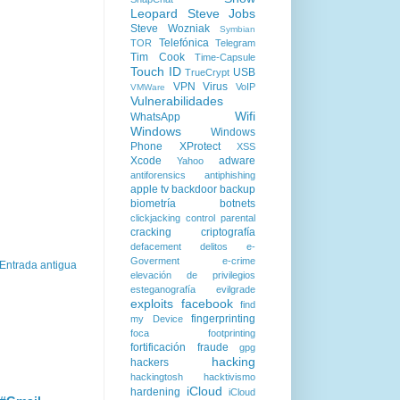
Leopard
Steve Jobs
Steve Wozniak
Symbian
Telefónica
TOR
Telegram
Tim Cook
Time-Capsule
Touch ID
USB
TrueCrypt
VPN
Virus
VoIP
VMWare
Vulnerabilidades
Wifi
WhatsApp
Windows
Windows
Phone
XProtect
XSS
Xcode
adware
Yahoo
antiforensics
antiphishing
apple tv
backdoor
backup
biometría
botnets
clickjacking
control parental
cracking
criptografía
defacement
delitos
e-
Goverment
e-crime
Entrada antigua
elevación de privilegios
esteganografía
evilgrade
exploits
facebook
find
fingerprinting
my Device
foca
footprinting
fortificación
fraude
gpg
hacking
hackers
hackingtosh
hacktivismo
iCloud
hardening
iCloud