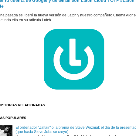
er tu cuenta de Google y de Gmail con Latch Cloud TOTP #Latch
le
na pasada se liberó la nueva versión de Latch y nuestro compañero Chema Alons
e todo ello en su artículo Latch...
HISTORIAS RELACIONADAS
AS POPULARES
El ordenador "Zaltair" o la broma de Steve Wozniak el día de la presentaci
(que hasta Steve Jobs se creyó)