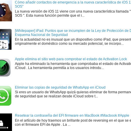
Cómo añadir contactos de emergencia a la nueva característica de iOS 
SOS"
La nueva versión de iOS 11 viene con una nueva característica llamada
SOS ". Esta nueva función permite que el i...
[Whitepaper] iPad: Puntos que se incumplen de la Ley de Protección de D
Esquema Nacional de Seguridad
En la actualidad no es inusual que un dispositivo como iPad, que presen
originalmente el doméstico como su mercado potencial, se incorpo...
Apple elimina el sitio web para comprobar el estado de Activation Lock
Apple ha eliminado la herramienta que comprobaba el estado de Activat
iCloud . La herramienta permitía a los usuarios introdu...
Eliminar las copias de seguridad de WhatsApp en iCloud
Si eres un usuario de WhatsApp quizá quieras eliminar de forma perman
de seguridad que se realizan desde iCloud sobre t...
Resetear la contraseña del EFI firmware en MacBook #Macbook #Apple
En el artículo de hoy traemos un brillante post de reversing en el que se 
con el firmware EFI de Apple . La ...