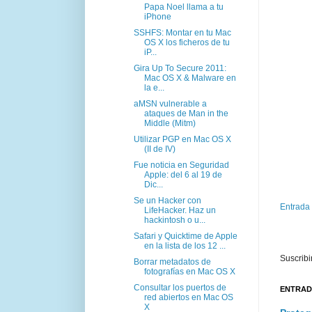
Papa Noel llama a tu
iPhone
SSHFS: Montar en tu Mac
OS X los ficheros de tu
iP...
Gira Up To Secure 2011:
Mac OS X & Malware en
la e...
aMSN vulnerable a
ataques de Man in the
Middle (Mitm)
Utilizar PGP en Mac OS X
(II de IV)
Fue noticia en Seguridad
Apple: del 6 al 19 de
Dic...
Se un Hacker con
Entrada
LifeHacker. Haz un
hackintosh o u...
Safari y Quicktime de Apple
en la lista de los 12 ...
Suscribi
Borrar metadatos de
fotografías en Mac OS X
Consultar los puertos de
ENTRAD
red abiertos en Mac OS
X