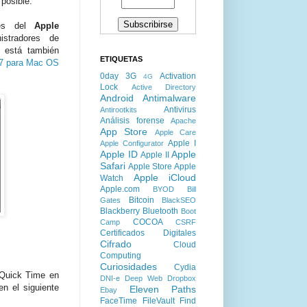
 posible.
avés del
Apple
stradores de
o está también
ETIQUETAS
 7 para Mac OS
0day
3G
Activation
4G
Lock
Active Directory
Android
Antimalware
Antivirus
Antirootkits
Análisis forense
Apache
App Store
Apple Care
Apple I
Apple Configurator
Apple ID
Apple
Apple II
Safari
Apple Store
Apple
Apple iCloud
Watch
Apple.com
BYOD
Bill
Bitcoin
Gates
BlackSEO
Blackberry
Bluetooth
Boot
COCOA
Camp
CSRF
Certificados Digitales
Cifrado
Cloud
Computing
Curiosidades
Cydia
 Quick Time en
DNI-e
Deep Web
Dropbox
en el siguiente
Eleven Paths
Ebay
FaceTime
FileVault
Find