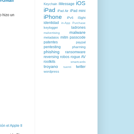
 #Gmail
iOS
iMessage
Keychain
iPad
iPad mini
iPad Air
o hizo un
iPhone
iPv6
iSight
identidad
in-App Purchase
ladrones
keylogger
malware
malvertising
mitm
passcode
metadatos
patentes
paypal
pentesting
pharming
phishing
ransomware
reversing
robos
rogue AV
rootkits
smartcards
troyano
twitter
tuenti
wordpress
ón el Apple II