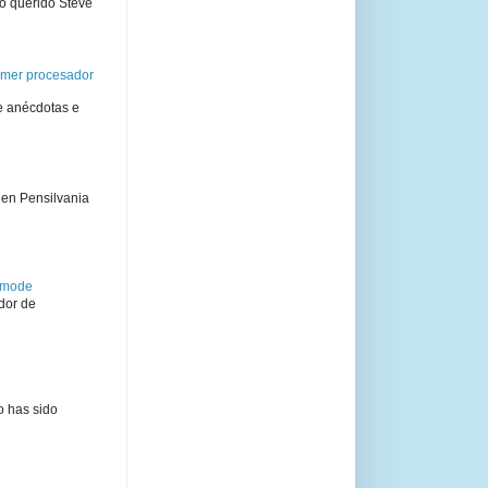
ro querido Steve
rimer procesador
e anécdotas e
 en Pensilvania
semode
dor de
o has sido