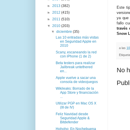
►
2013
(382)
Este ti
►
2012
(415)
version
ya que 
►
2011
(510)
fallo c
▼
2010
(203)
través
▼
diciembre
(35)
Snow L
Las 10 entradas más vistas
en Seguridad Apple en
2010
a las
10
Scany, escaneando la red
Etiquet
con iPhone (1 de 2)
Beta testers para realizar
Jailbreak untethered
No h
en...
Apple vuelve a sacar una
Publ
consola de videojuegos
Wikileaks: Borrado de la
App Store y financiación
...
Utilizar PGP en Mac OS X
(III de IV)
Feliz Navidad desde
Seguridad Apple &
Bitdefender
Hohoho: En Nochebuena