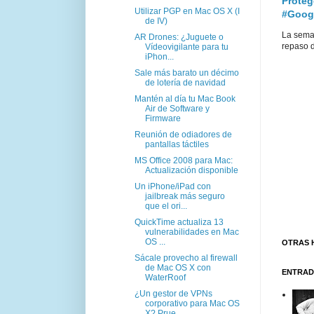
Proteg
Utilizar PGP en Mac OS X (I
#Goog
de IV)
La sema
AR Drones: ¿Juguete o
repaso d
Vídeovigilante para tu
iPhon...
Sale más barato un décimo
de lotería de navidad
Mantén al día tu Mac Book
Air de Software y
Firmware
Reunión de odiadores de
pantallas táctiles
MS Office 2008 para Mac:
Actualización disponible
Un iPhone/iPad con
jailbreak más seguro
que el ori...
QuickTime actualiza 13
vulnerabilidades en Mac
OS ...
OTRAS 
Sácale provecho al firewall
de Mac OS X con
ENTRAD
WaterRoof
¿Un gestor de VPNs
corporativo para Mac OS
X? Prue...