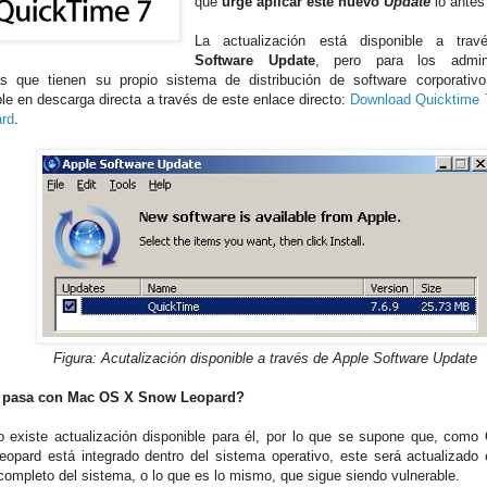
que
urge aplicar este nuevo
Update
lo antes
La actualización está disponible a tr
Software Update
, pero para los admini
s que tienen su propio sistema de distribución de software corporativ
ble en descarga directa a través de este enlace directo:
Download Quicktime
rd
.
Figura: Acutalización disponible a través de Apple Software Update
 pasa con Mac OS X Snow Leopard?
 existe actualización disponible para él, por lo que se supone que, como
opard está integrado dentro del sistema operativo, este será actualizado 
completo del sistema, o lo que es lo mismo, que sigue siendo vulnerable.