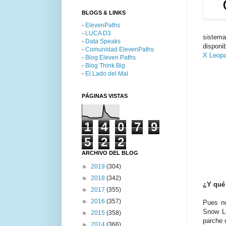
BLOGS & LINKS
-
ElevenPaths
-
LUCA D3
sistema
-
Data Speaks
disponi
-
Comunidad ElevenPaths
X Leopa
-
Blog Eleven Paths
-
Blog Think Big
-
El Lado del Mal
PÁGINAS VISTAS
1
4
0
7
9
5
2
2
ARCHIVO DEL BLOG
►
2019
(304)
►
2018
(342)
¿Y qué
►
2017
(355)
►
2016
(357)
Pues no
Snow Le
►
2015
(358)
parche 
►
2014
(366)