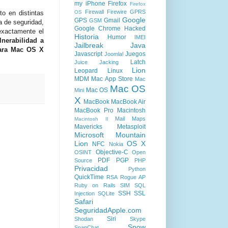
my iPhone
Firefox
Firefox
Firewall
Firewire
GPRS
OS
to en distintas
Google
GPS
Gmail
GSM
a de seguridad,
Google Chrome
Hacked
exactamente el
Historia
Humor
IMEI
lnerabilidad a
Jailbreak
Java
para Mac OS X
Javascript
Juegos
Joomla!
Latch
Juice Jacking
Lion
Leopard
Linux
MDM
Mac App Store
Mac
Mac OS
Mac OS
Mini
X
MacBook
MacBook Air
MacBook Pro
Macintosh
Mail
Maps
Macintosh II
Mavericks
Metasploit
Microsoft
Mountain
Lion
OS X
NFC
Nokia
Objective-C
OSINT
Open
PDF
PGP
Source
PHP
Privacidad
Python
QuickTime
RSA
Rogue AP
Ruby on Rails
SIM
SQL
SSH
SSL
Injection
SQLite
Safari
SeguridadApple.com
Siri
Shodan
Skype
Snow
SnapChat