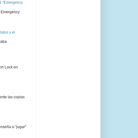
11 "Emergency
 " Emergency
atos y el
taba
ion Lock en
ente las copias
enseña a "jugar"