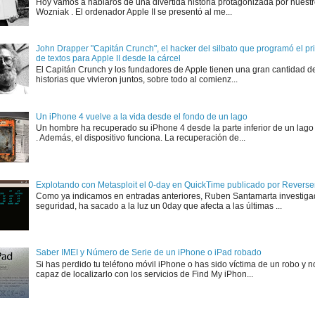
Hoy vamos a hablaros de una divertida historia protagonizada por nuest
Wozniak . El ordenador Apple II se presentó al me...
John Drapper "Capitán Crunch", el hacker del silbato que programó el p
de textos para Apple II desde la cárcel
El Capitán Crunch y los fundadores de Apple tienen una gran cantidad d
historias que vivieron juntos, sobre todo al comienz...
Un iPhone 4 vuelve a la vida desde el fondo de un lago
Un hombre ha recuperado su iPhone 4 desde la parte inferior de un lago
. Además, el dispositivo funciona. La recuperación de...
Explotando con Metasploit el 0-day en QuickTime publicado por Rever
Como ya indicamos en entradas anteriores, Ruben Santamarta investiga
seguridad, ha sacado a la luz un 0day que afecta a las últimas ...
Saber IMEI y Número de Serie de un iPhone o iPad robado
Si has perdido tu teléfono móvil iPhone o has sido víctima de un robo y n
capaz de localizarlo con los servicios de Find My iPhon...