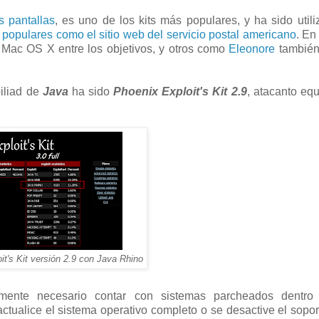
s pantallas
, es uno de los kits más populares, y ha sido util
an populares como el sitio web del servicio postal americano
. En 
Mac OS X entre los objetivos, y otros como
Eleonore
también
biliad de
Java
ha sido
Phoenix Exploit's Kit 2.9
, atacanto eq
it's Kit versión 2.9 con Java Rhino
ente necesario contar con sistemas parcheados dentro
actualice el sistema operativo completo o se desactive el sopo