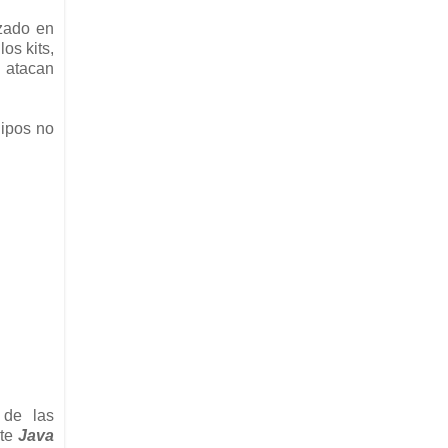
izado en
los kits,
 atacan
uipos no
 de las
rte
Java