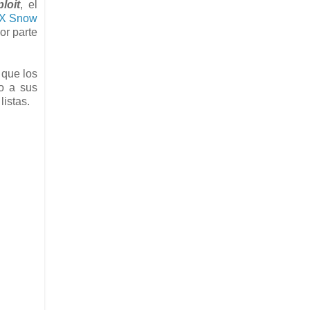
loit
, el
 X Snow
or parte
 que los
do a sus
listas.