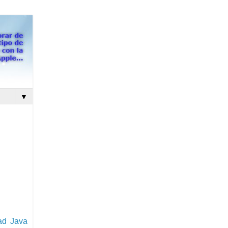
▼
dad Java