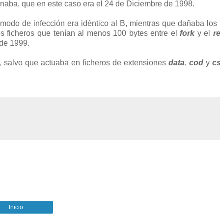
iminaba, que en este caso era el 24 de Diciembre de 1998.
 El modo de infección era idéntico al B, mientras que dañaba lo
os ficheros que tenían al menos 100 bytes entre el
fork
y el
r
 de 1999.
 E, salvo que actuaba en ficheros de extensiones
data
,
cod
y
c
Inicio