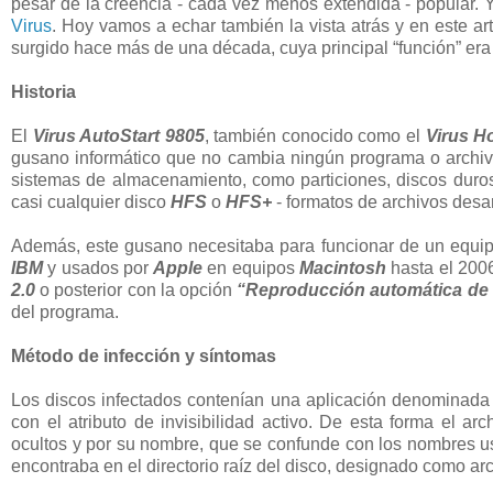
pesar de la creencia - cada vez menos extendida - popular. 
Virus
. Hoy vamos a echar también la vista atrás y en este ar
surgido hace más de una década, cuya principal “función” era 
Historia
El
Virus AutoStart 9805
, también conocido como el
Virus 
gusano informático que no cambia ningún programa o archivo
sistemas de almacenamiento, como particiones, discos duros
casi cualquier disco
HFS
o
HFS+
- formatos de archivos desa
Además, este gusano necesitaba para funcionar de un equi
IBM
y usados por
Apple
en equipos
Macintosh
hasta el 2006
2.0
o posterior con la opción
“Reproducción automática de
del programa.
Método de infección y síntomas
Los discos infectados contenían una aplicación denominad
con el atributo de invisibilidad activo. De esta forma el a
ocultos y por su nombre, que se confunde con los nombres u
encontraba en el directorio raíz del disco, designado como ar