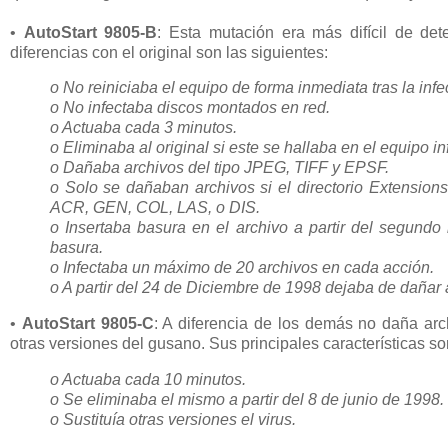
•
AutoStart 9805-B
: Esta mutación era más difícil de det
diferencias con el original son las siguientes:
o No reiniciaba el equipo de forma inmediata tras la infe
o No infectaba discos montados en red.
o Actuaba cada 3 minutos.
o Eliminaba al original si este se hallaba en el equipo in
o Dañaba archivos del tipo JPEG, TIFF y EPSF.
o Solo se dañaban archivos si el directorio Extension
ACR, GEN, COL, LAS, o DIS.
o Insertaba basura en el archivo a partir del segund
basura.
o Infectaba un máximo de 20 archivos en cada acción.
o A partir del 24 de Diciembre de 1998 dejaba de dañar 
•
AutoStart 9805-C
: A diferencia de los demás no daña arc
otras versiones del gusano. Sus principales características so
o Actuaba cada 10 minutos.
o Se eliminaba el mismo a partir del 8 de junio de 1998.
o Sustituía otras versiones el virus.