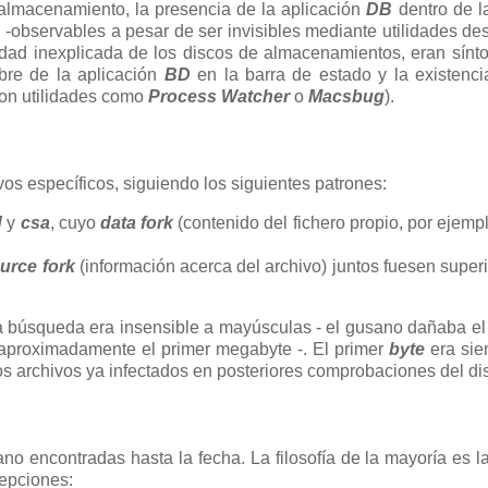
e almacenamiento, la presencia de la aplicación
DB
dentro de l
-observables a pesar de ser invisibles mediante utilidades de
idad inexplicada de los discos de almacenamientos, eran sín
mbre de la aplicación
BD
en la barra de estado y la existenc
on utilidades como
Process Watcher
o
Macsbug
).
vos específicos, siguiendo los siguientes patrones:
d
y
csa
, cuyo
data fork
(contenido del fichero propio, por ejempl
urce fork
(información acerca del archivo) juntos fuesen superi
a búsqueda era insensible a mayúsculas - el gusano dañaba el
 aproximadamente el primer megabyte -. El primer
byte
era sie
os archivos ya infectados en posteriores comprobaciones del di
no encontradas hasta la fecha. La filosofía de la mayoría es 
cepciones: