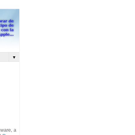
▼
lware, a