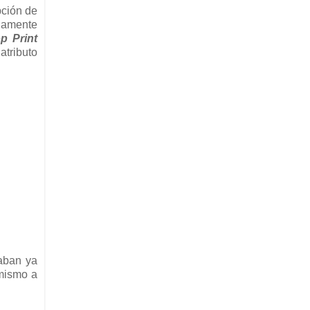
pción de
iamente
p Print
atributo
aban ya
 mismo a