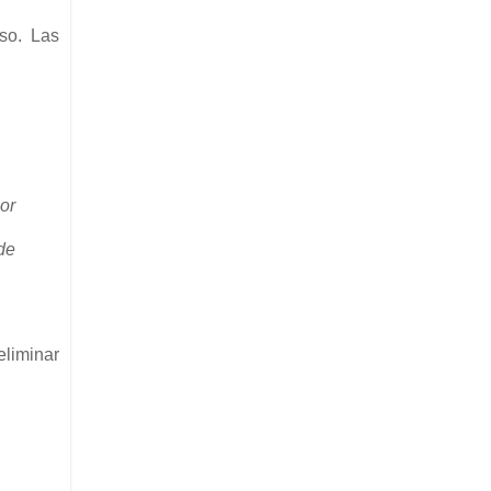
oso. Las
or
de
eliminar