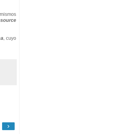
s mismos
esource
sa
, cuyo
›