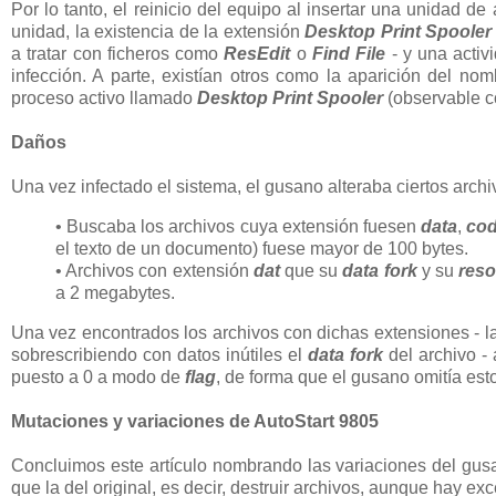
Por lo tanto, el reinicio del equipo al insertar una unidad d
unidad, la existencia de la extensión
Desktop Print Spooler
a tratar con ficheros como
ResEdit
o
Find File
- y una activ
infección. A parte, existían otros como la aparición del no
proceso activo llamado
Desktop Print Spooler
(observable c
Daños
Una vez infectado el sistema, el gusano alteraba ciertos archi
• Buscaba los archivos cuya extensión fuesen
data
,
co
el texto de un documento) fuese mayor de 100 bytes.
• Archivos con extensión
dat
que su
data fork
y su
reso
a 2 megabytes.
Una vez encontrados los archivos con dichas extensiones - l
sobrescribiendo con datos inútiles el
data fork
del archivo -
puesto a 0 a modo de
flag
, de forma que el gusano omitía est
Mutaciones y variaciones de AutoStart 9805
Concluimos este artículo nombrando las variaciones del gusa
que la del original, es decir, destruir archivos, aunque hay ex