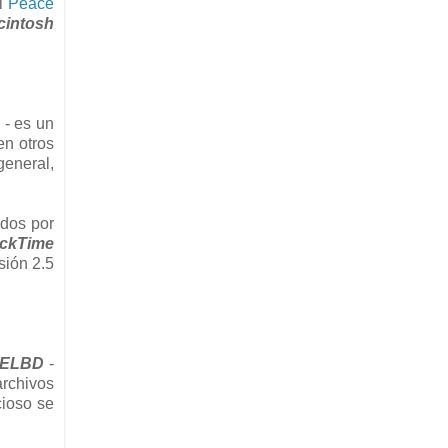
l
Peace
cintosh
 - es un
en otros
general,
idos por
ckTime
sión 2.5
ELBD
-
archivos
cioso se