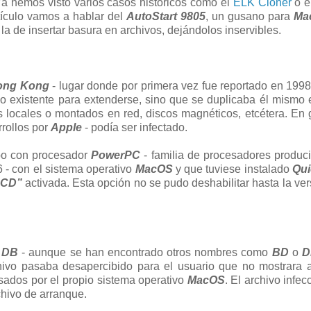
Ya hemos visto varios casos históricos como el
ELK Cloner
o e
tículo vamos a hablar del
AutoStart 9805
, un gusano para
Ma
la de insertar basura en archivos, dejándolos inservibles.
Hong Kong
- lugar donde por primera vez fue reportado en 1998
 existente para extenderse, sino que se duplicaba él mismo 
 locales o montados en red, discos magnéticos, etcétera. En 
rrollos por
Apple
- podía ser infectado.
po con procesador
PowerPC
- familia de procesadores produc
 - con el sistema operativo
MacOS
y que tuviese instalado
Qui
 CD”
activada. Esta opción no se pudo deshabilitar hasta la ver
a
DB
- aunque se han encontrado otros nombres como
BD
o
D
rchivo pasaba desapercibido para el usuario que no mostrara 
sados por el propio sistema operativo
MacOS
. El archivo infec
chivo de arranque.