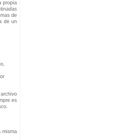
a propia
stinadas
tomas de
ia de un
o,
or
 archivo
mpre es
sco.
la misma