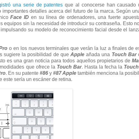
gistró una serie de patentes
que al conocerse han causado 
o importantes detalles acerca del futuro de la marca. Según un
ónico
Face ID
en su línea de ordenadores, una fuerte apuest
 equipos sin la necesidad de introducir su contraseña. Esto no
 impulsando su modelo de reconocimiento facial desde el lan
Pro
o en los nuevos terminales que verán la luz a finales de e
as sugiere la posibilidad de que
Apple
añada una
Touch Bar
sto es una gran noticia para todos aquellos propietarios de
Ma
 comodidades que ofrece la
Touch Bar
. Hasta la fecha la
Touch
ro
. En su patente
#86
y
#87 Apple
también menciona la posibi
 este sería un escáner de retina.