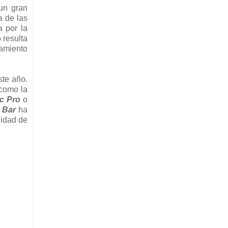
un gran
a de las
a por la
 resulta
zamiento
ste año.
como la
c Pro
o
 Bar
ha
lidad de