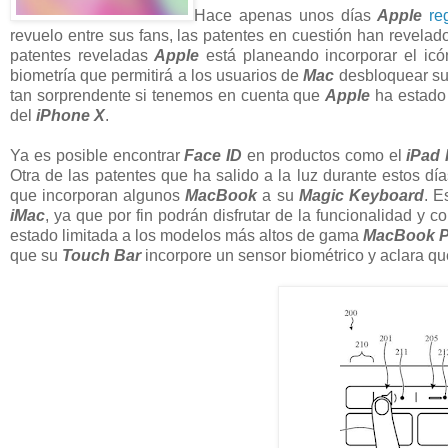
Hace apenas unos días
Apple
re
revuelo entre sus fans, las patentes en cuestión han revelad
patentes reveladas
Apple
está planeando incorporar el ic
biometría que permitirá a los usuarios de
Mac
desbloquear sus
tan sorprendente si tenemos en cuenta que
Apple
ha estado
del
iPhone X
.
Ya es posible encontrar
Face ID
en productos como el
iPad 
Otra de las patentes que ha salido a la luz durante estos dí
que incorporan algunos
MacBook
a su
Magic Keyboard
. E
iMac
, ya que por fin podrán disfrutar de la funcionalidad y
estado limitada a los modelos más altos de gama
MacBook P
que su
Touch Bar
incorpore un sensor biométrico y aclara que