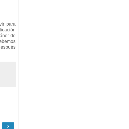
vir para
ticación
cáner de
debemos
 después
›