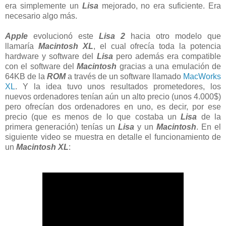
era simplemente un
Lisa
mejorado, no era suficiente. Era
necesario algo más.
Apple
evolucionó este
Lisa 2
hacia otro modelo que
llamaría
Macintosh XL
, el cual ofrecía toda la potencia
hardware y software del
Lisa
pero además era compatible
con el software del
Macintosh
gracias a una emulación de
64KB de la
ROM
a través de un software llamado
MacWorks
XL
. Y la idea tuvo unos resultados prometedores, los
nuevos ordenadores tenían aún un alto precio (unos 4.000$)
pero ofrecían dos ordenadores en uno, es decir, por ese
precio (que es menos de lo que costaba un
Lisa
de la
primera generación) tenías un
Lisa
y un
Macintosh
. En el
siguiente video se muestra en detalle el funcionamiento de
un
Macintosh XL
: