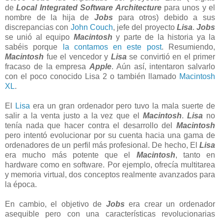
de
Local Integrated Software Architecture
para unos y el
nombre de la hija de
Jobs
para otros) debido a sus
discrepancias con
John Couch
, jefe del proyecto
Lisa
.
Jobs
se unió al equipo
Macintosh
y parte de la historia ya la
sabéis porque
la contamos en este post
. Resumiendo,
Macintosh
fue el vencedor y
Lisa
se convirtió en el primer
fracaso de la empresa
Apple
. Aún así, intentaron salvarlo
con el poco conocido Lisa 2 o también llamado
Macintosh
XL
.
El
Lisa
era un gran ordenador pero tuvo la mala suerte de
salir a la venta justo a la vez que el
Macintosh
.
Lisa
no
tenía nada que hacer contra el desarrollo del
Macintosh
pero intentó evolucionar por su cuenta hacia una gama de
ordenadores de un perfil más profesional. De hecho, El
Lisa
era mucho más potente que el
Macintosh
, tanto en
hardware como en software. Por ejemplo, ofrecía multitarea
y memoria virtual, dos conceptos realmente avanzados para
la época.
En cambio, el objetivo de
Jobs
era crear un ordenador
asequible pero con una características revolucionarias