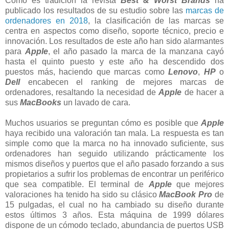
Como es tradición la revista
Best & Worst Brands
ha
publicado los resultados de su estudio sobre las
marcas de
ordenadores en 2018
, la clasificación de las marcas se
centra en aspectos como diseño, soporte técnico, precio e
innovación. Los resultados de este año han sido alarmantes
para
Apple
, el año pasado la marca de la manzana cayó
hasta el quinto puesto y este año ha descendido dos
puestos más, haciendo que marcas como
Lenovo
,
HP
o
Dell
encabecen el ranking de mejores marcas de
ordenadores, resaltando la necesidad de
Apple
de hacer a
sus
MacBooks
un lavado de cara.
Muchos usuarios se preguntan cómo es posible que
Apple
haya recibido una valoración tan mala. La respuesta es tan
simple como que la marca no ha innovado suficiente, sus
ordenadores han seguido utilizando prácticamente los
mismos diseños y puertos que el año pasado forzando a sus
propietarios a sufrir los problemas de encontrar un periférico
que sea compatible. El terminal de
Apple
que mejores
valoraciones ha tenido ha sido su clásico
MacBook
Pro
de
15 pulgadas, el cual no ha cambiado su diseño durante
estos últimos 3 años. Esta máquina de 1999 dólares
dispone de un cómodo teclado, abundancia de puertos USB