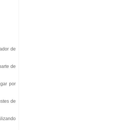
eador de
parte de
gar por
ustes de
alizando