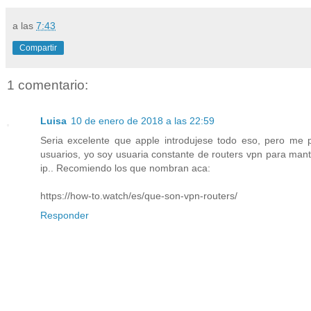
a las
7:43
Compartir
1 comentario:
Luisa
10 de enero de 2018 a las 22:59
Seria excelente que apple introdujese todo eso, pero me 
usuarios, yo soy usuaria constante de routers vpn para mante
ip.. Recomiendo los que nombran aca:
https://how-to.watch/es/que-son-vpn-routers/
Responder