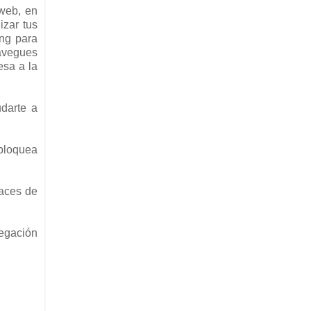
 web, en
izar tus
ing para
navegues
esa a la
darte a
 bloquea
aces de
egación