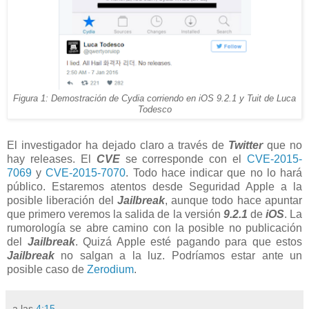
Figura 1: Demostración de Cydia corriendo en iOS 9.2.1 y Tuit de Luca
Todesco
El investigador ha dejado claro a través de
Twitter
que no
hay releases. El
CVE
se corresponde con el
CVE-2015-
7069
y
CVE-2015-7070
. Todo hace indicar que no lo hará
público. Estaremos atentos desde Seguridad Apple a la
posible liberación del
Jailbreak
, aunque todo hace apuntar
que primero veremos la salida de la versión
9.2.1
de
iOS
. La
rumorología se abre camino con la posible no publicación
del
Jailbreak
. Quizá Apple esté pagando para que estos
Jailbreak
no salgan a la luz. Podríamos estar ante un
posible caso de
Zerodium
.
a las
4:15