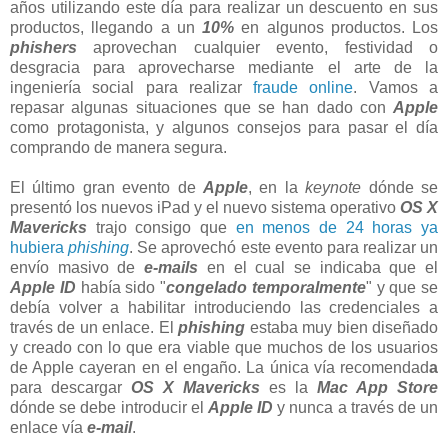
años utilizando este día para realizar un descuento en sus
productos, llegando a un
10%
en algunos productos. Los
phishers
aprovechan cualquier evento, festividad o
desgracia para aprovecharse mediante el arte de la
ingeniería social para realizar
fraude online
. Vamos a
repasar algunas situaciones que se han dado con
Apple
como protagonista, y algunos consejos para pasar el día
comprando de manera segura.
El último gran evento de
Apple
, en la
keynote
dónde se
presentó los nuevos iPad y el nuevo sistema operativo
OS X
Mavericks
trajo consigo que
en menos de 24 horas ya
hubiera
phishing
. Se aprovechó este evento para realizar un
envío masivo de
e-mails
en el cual se indicaba que el
Apple ID
había sido "
congelado temporalmente
" y que se
debía volver a habilitar introduciendo las credenciales a
través de un enlace. El
phishing
estaba muy bien diseñado
y creado con lo que era viable que muchos de los usuarios
de Apple cayeran en el engaño. La única vía recomendad
a
para descargar
OS X Mavericks
es la
Mac App Store
dónde se debe introducir el
Apple ID
y nunca a través de un
enlace vía
e-mail
.