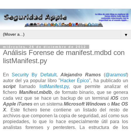
▼
miércoles, 26 de diciembre de 2012
Análisis Forense de manifest.mdbd con
listManifest.py
En
Security By Defatult
,
Alejandro Ramos
(
@aramosf
)
autor del ya popular libro "
Hacker Épico
", ha publicado un
script
llamado
listManifest.py
, que permite analizar el
fichero
Manifest.mbdb
, de formato binario, que se genera
cada vez que se hace un backup de un terminal
iOS
con
Apple iTunes
en un sistema
Microsoft Windows
o
Mac OS
X
. Este fichero tiene contiene un listado del resto de
archivos que componen la copia de seguridad, así como sus
propiedades, lo que lo hace especialmente útil para los
analistas forenses y pentesters. La estructura de los