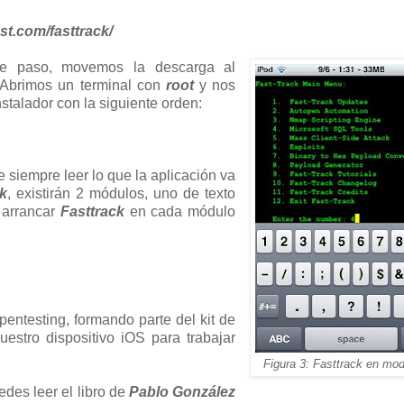
st.com/fasttrack/
te paso, movemos la descarga al
 Abrimos un terminal con
root
y nos
stalador con la siguiente orden:
e siempre leer lo que la aplicación va
ck
, existirán 2 módulos, uno de texto
a arrancar
Fasttrack
en cada módulo
entesting, formando parte del kit de
estro dispositivo iOS para trabajar
Figura 3: Fasttrack en mod
edes leer el libro de
Pablo González