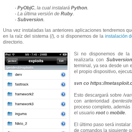
-
PyObjC
, la cual instalará
Python
.
- La última versión de
Ruby
.
-
Subversion
.
Una vez instaladas las anteriores aplicaciones tendremos que
en la raíz del sistema (/), o si disponemos de la
instalación 
directorio.
Si no disponemos de la 
realizarla con
Subversio
terminal, ya sea desde un
el propio dispositivo, ejecu
svn co https://metasploit
Esto descargará sobre
/var
con anterioridad
/pentest/e
proceso completo, además i
el usuario
root
o
mobile
.
El último paso será instalar
de comandos la siguiente o