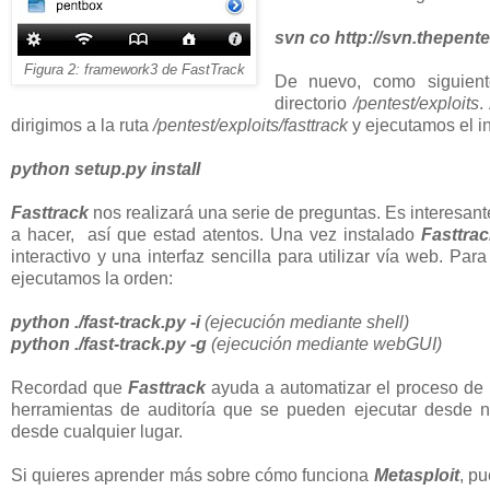
svn co http://svn.thepente
Figura 2: framework3 de FastTrack
De nuevo, como siguien
directorio
/pentest/exploits
.
dirigimos a la ruta
/pentest/exploits/fasttrack
y ejecutamos el in
python setup.py install
Fasttrack
nos realizará una serie de preguntas. Es interesant
a hacer, así que estad atentos. Una vez instalado
Fasttra
interactivo y una interfaz sencilla para utilizar vía web. Par
ejecutamos la orden:
python ./fast-track.py -i
(ejecución mediante shell)
python ./fast-track.py -g
(ejecución mediante webGUI)
Recordad que
Fasttrack
ayuda a automatizar el proceso de p
herramientas de auditoría que se pueden ejecutar desde nu
desde cualquier lugar.
Si quieres aprender más sobre cómo funciona
Metasploit
, pu