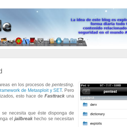
d
areas en los procesos de
pentesting
.
framework de Metasploit y SET
. Pero
tizados, esto hace de
Fasttrack
una
e
se necesita que éste disponga de
enga el
jailbreak
hecho se necesitan