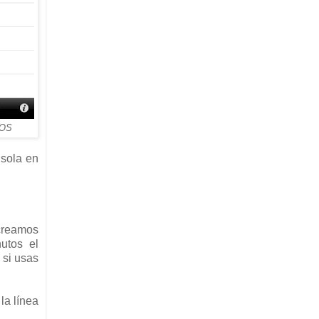
iOS
nsola en
 creamos
utos el
 si usas
la línea