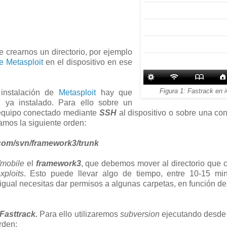
 crearnos un directorio, por ejemplo
de Metasploit
en el dispositivo en ese
Figura 1: Fastrack en 
instalación de
Metasploit
hay que
n
ya instalado. Para ello sobre un
 equipo conectado mediante
SSH
al dispositivo o sobre una co
tamos la siguiente orden:
.com/svn/framework3/trunk
/mobile
el
framework3
, que debemos mover al directorio que
xploits
. Esto puede llevar algo de tiempo, entre 10-15 min
gual necesitas dar permisos a algunas carpetas, en función de
Fasttrack.
Para ello utilizaremos
subversion
ejecutando desde 
rden: