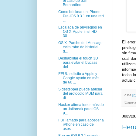
el caso de San
Bernardino
Cómo brickear un iPhone
Pre-iOS 9.3.1 en una red
...
Escalada de privilegios en
OS X: Apple Intel HD
30...
El erro
OS X: Parche de iMessage
evita robo de historial
privilei
d...
sin fir
cual da
Deshabilitar el touch 3D
para evitar el bypass
utiliza
del...
informa
EEUU solicitó a Apple y
todas l
Google ayuda en más
actualic
de 60 ...
Sidestepper puede abusar
del protocolo MDM para
a las
0:
di...
Etiquet
Hacker afirma tener más de
un Jailbreak para iOS
9...
JUEVES,
FBI llamado para acceder a
iPhone en caso de
Herr
asesi...
Bug en iOS 9.3.1 usando