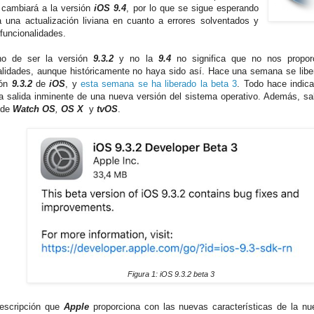
 cambiará a la versión
iOS 9.4
, por lo que se sigue esperando
 una actualización liviana en cuanto a errores solventados y
funcionalidades.
ho de ser la versión
9.3.2
y no la
9.4
no significa que no nos propor
alidades, aunque históricamente no haya sido así. Hace una semana se libe
ión
9.3.2
de
iOS
, y
esta semana se ha liberado la beta 3
. Todo hace indic
a salida inminente de una nueva versión del sistema operativo. Además, sa
 de
Watch OS
,
OS X
y
tvOS
.
Figura 1: iOS 9.3.2 beta 3
escripción que
Apple
proporciona con las nuevas características de la nu