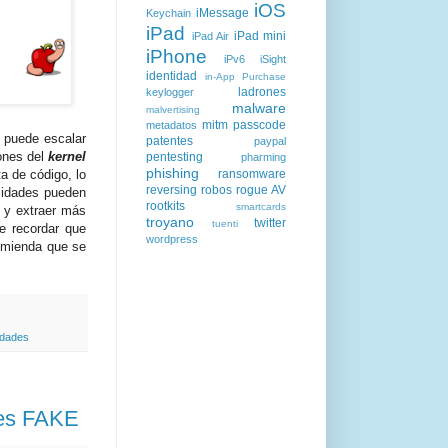
iOS
iMessage
Keychain
iPad
iPad mini
iPad Air
iPhone
iPv6
iSight
identidad
in-App Purchase
ladrones
keylogger
malware
malvertising
mitm
passcode
metadatos
e puede escalar
patentes
paypal
ones del
kernel
pentesting
pharming
phishing
a de código, lo
ransomware
reversing
robos
rogue AV
ilidades pueden
rootkits
smartcards
 y extraer más
troyano
twitter
tuenti
e recordar que
wordpress
comienda que se
idades
 es FAKE