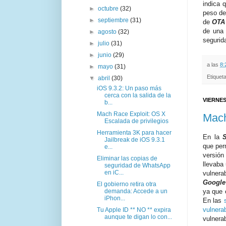
indica 
►
octubre
(32)
peso d
►
septiembre
(31)
de
OTA
de una 
►
agosto
(32)
segurid
►
julio
(31)
►
junio
(29)
a las
8:
►
mayo
(31)
Etiquet
▼
abril
(30)
iOS 9.3.2: Un paso más
cerca con la salida de la
VIERNES
b...
Mach Race Exploit: OS X
Mach
Escalada de privilegios
Herramienta 3K para hacer
En la
Jailbreak de iOS 9.3.1
que per
e...
versió
Eliminar las copias de
llevaba
seguridad de WhatsApp
en iC...
vulnera
Google
El gobierno retira otra
demanda: Accede a un
ya que 
iPhon...
En las
vulnerab
Tu Apple ID ** NO ** expira
aunque te digan lo con...
vulnera