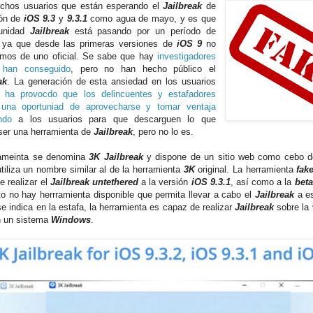
chos usuarios que están esperando el
Jailbreak
de
ión de
iOS 9.3
y
9.3.1
como agua de mayo, y es que
unidad
Jailbreak
está pasando por un período de
 ya que desde las primeras versiones de
iOS 9
no
mos de uno oficial. Se sabe que hay
investigadores
 han conseguido
, pero no han hecho público el
ak
. La generación de esta ansiedad en los usuarios
ha provocdo que los delincuentes y estafadores
 una oportuniad de aprovecharse y tomar ventaja
ndo
a los usuarios para que descarguen lo que
ser una herramienta de
Jailbreak
, pero no lo es.
rameinta se denomina
3K Jailbreak
y dispone de un sitio web como cebo de
utiliza un nombre similar al de la herramienta
3K
original. La herramienta
fak
e realizar el
Jailbreak
untethered
a la versión
iOS 9.3.1
, así como a la
beta
 no hay herrramienta disponible que permita llevar a cabo el
Jailbreak
a e
e indica en la estafa, la herramienta es capaz de realizar
Jailbreak
sobre la
n un sistema
Windows
.