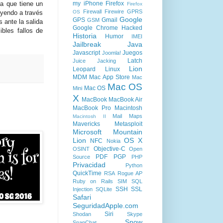
my iPhone
Firefox
ya que tiene un
Firefox
Firewall
Firewire
GPRS
OS
buyendo a través
Google
GPS
Gmail
GSM
 ante la salida
Google Chrome
Hacked
bles fallos de
Historia
Humor
IMEI
Jailbreak
Java
Javascript
Juegos
Joomla!
Latch
Juice Jacking
Lion
Leopard
Linux
MDM
Mac App Store
Mac
Mac OS
Mac OS
Mini
X
MacBook
MacBook Air
MacBook Pro
Macintosh
Mail
Maps
Macintosh II
Mavericks
Metasploit
Microsoft
Mountain
Lion
OS X
NFC
Nokia
Objective-C
OSINT
Open
PDF
PGP
Source
PHP
Privacidad
Python
QuickTime
RSA
Rogue AP
Ruby on Rails
SIM
SQL
SSH
SSL
Injection
SQLite
Safari
SeguridadApple.com
Siri
Shodan
Skype
Snow
SnapChat