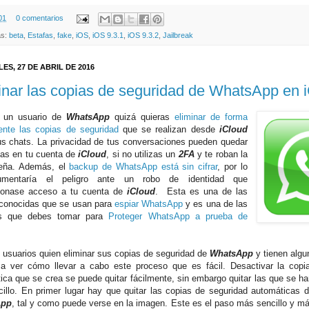
01
0 comentarios
as:
beta
,
Estafas
,
fake
,
iOS
,
iOS 9.3.1
,
iOS 9.3.2
,
Jailbreak
ES, 27 DE ABRIL DE 2016
inar las copias de seguridad de WhatsApp en 
s un usuario de
WhatsApp
quizá quieras
eliminar de forma
nte las copias de seguridad
que se realizan desde
iCloud
us chats. La privacidad de tus conversaciones pueden quedar
as en tu cuenta de
iCloud
, si no utilizas un
2FA
y te roban la
seña. Además, el
backup de WhatsApp está sin cifrar
, por lo
mentaría el peligro ante un robo de identidad que
cionase acceso a tu cuenta de
iCloud
. Esta es una de las
conocidas que se usan para
espiar WhatsApp
y es una de las
s que debes tomar para
Proteger WhatsApp a prueba de
usuarios quien eliminar sus copias de seguridad de
WhatsApp
y tienen alg
 ver cómo llevar a cabo este proceso que es fácil. Desactivar la copi
ica que se crea se puede quitar fácilmente, sin embargo quitar las que se h
cillo. En primer lugar hay que quitar las copias de seguridad automáticas 
App
, tal y como puede verse en la imagen. Este es el paso más sencillo y más