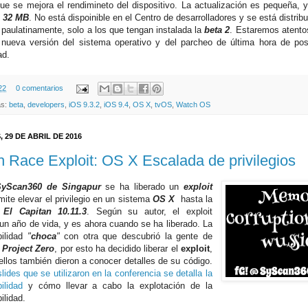
que se mejora el rendimineto del dispositivo. La actualización es pequeña, 
e
32 MB
. No está dispoinible en el Centro de desarrolladores y se está distri
paulatinamente, solo a los que tengan instalada la
beta 2
. Estaremos atentos
nueva versión del sistema operativo y del parcheo de última hora de posi
ad.
22
0 comentarios
as:
beta
,
developers
,
iOS 9.3.2
,
iOS 9.4
,
OS X
,
tvOS
,
Watch OS
, 29 DE ABRIL DE 2016
 Race Exploit: OS X Escalada de privilegios
SyScan360 de Singapur
se ha liberado un
exploit
mite elevar el privilegio en un sistema
OS X
hasta la
n
El Capitan 10.11.3
. Según su autor, el exploit
 un año de vida, y es ahora cuando se ha liberado. La
bilidad
"
choca
"
con otra que descubrió la gente de
 Project Zero
, por esto ha decidido liberar el
exploit
,
ellos también dieron a conocer detalles de su código.
slides que se utilizaron en la conferencia se detalla la
ilidad
y cómo llevar a cabo la explotación de la
bilidad.