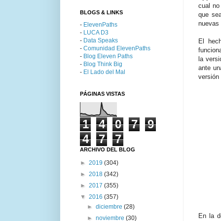
cual no
BLOGS & LINKS
que sea
nuevas 
-
ElevenPaths
-
LUCA D3
-
Data Speaks
El hec
-
Comunidad ElevenPaths
funcion
-
Blog Eleven Paths
la vers
-
Blog Think Big
ante un
-
El Lado del Mal
versión
PÁGINAS VISTAS
1
4
0
7
9
4
7
7
ARCHIVO DEL BLOG
►
2019
(304)
►
2018
(342)
►
2017
(355)
▼
2016
(357)
►
diciembre
(28)
En la d
►
noviembre
(30)