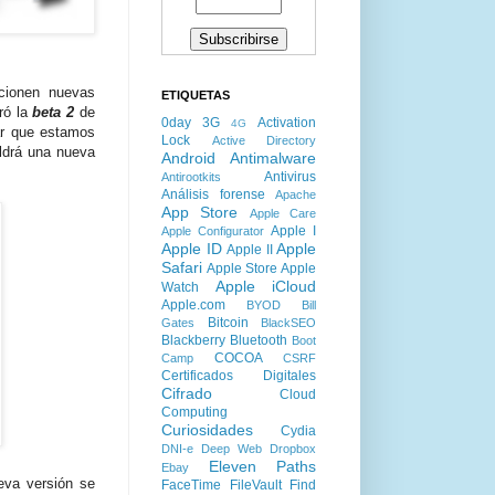
cionen nuevas
ETIQUETAS
ró la
beta 2
de
0day
3G
Activation
4G
ar que estamos
Lock
Active Directory
ldrá una nueva
Android
Antimalware
Antivirus
Antirootkits
Análisis forense
Apache
App Store
Apple Care
Apple I
Apple Configurator
Apple ID
Apple
Apple II
Safari
Apple Store
Apple
Apple iCloud
Watch
Apple.com
BYOD
Bill
Bitcoin
Gates
BlackSEO
Blackberry
Bluetooth
Boot
COCOA
Camp
CSRF
Certificados Digitales
Cifrado
Cloud
Computing
Curiosidades
Cydia
DNI-e
Deep Web
Dropbox
Eleven Paths
Ebay
eva versión se
FaceTime
FileVault
Find