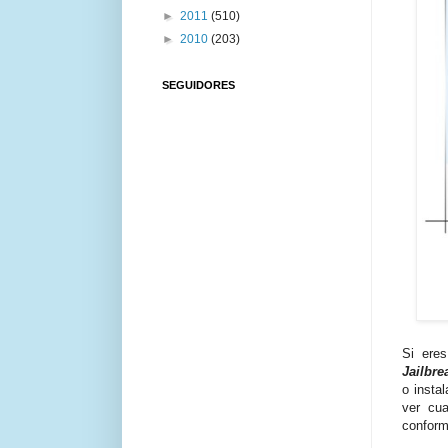
►
2011
(510)
►
2010
(203)
SEGUIDORES
Si ere
Jailbre
o insta
ver cu
confor