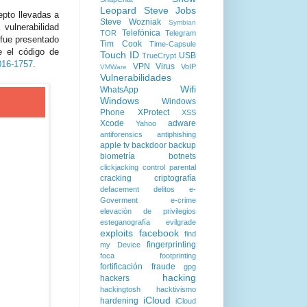
Leopard
Steve Jobs
epto llevadas a
Steve Wozniak
Symbian
 vulnerabilidad
Telefónica
TOR
Telegram
fue presentado
Tim Cook
Time-Capsule
e el código de
Touch ID
USB
TrueCrypt
16-1757
.
VPN
Virus
VoIP
VMWare
Vulnerabilidades
Wifi
WhatsApp
Windows
Windows
Phone
XProtect
XSS
Xcode
adware
Yahoo
antiforensics
antiphishing
apple tv
backdoor
backup
biometría
botnets
clickjacking
control parental
cracking
criptografía
defacement
delitos
e-
Goverment
e-crime
elevación de privilegios
esteganografía
evilgrade
exploits
facebook
find
fingerprinting
my Device
foca
footprinting
fortificación
fraude
gpg
hacking
hackers
hackingtosh
hacktivismo
iCloud
hardening
iCloud