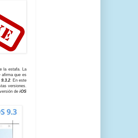
 la estafa. La
e
afirma que es
 9.3.2
. En este
stas versiones.
 versión de
iOS