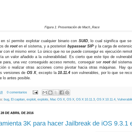
Figura 1: Presentación de Mach_Race
r en sí permite explotar cualquier binario con
SUID
, lo cual significa que s
gos de
root
en el sistema, y a posteriori
bypassear SIP
y la carga de extensi
mar con el mismo error. Lo único que no se puede consegur es ejecución remot
ría un valor añadido a la vulnerabilidad. Es cierto que este tipo de vulnerab
rse para, una vez conseguido acceso remoto, conseguir ser
root
del sistema
ción o realizar otras acciones como pivotar hacia otras máquinas. Hay qu
as versiones de
OS X
, excepto la
10.11.4
son vulnerables, por lo que se re
e lo antes posible.
18
0 comentarios
as:
bug
,
El capitan
,
exploit
,
exploits
,
Mac OS X
,
OS X
,
OS X 10.11.3
,
OS X 10.11.4
,
Vulnerabil
 28 DE ABRIL DE 2016
amienta 3K para hacer Jailbreak de iOS 9.3.1