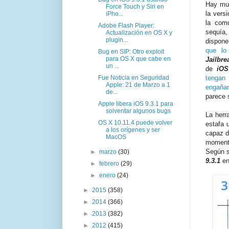
Hay mu
Force Touch y Siri en
la vers
iPho...
la com
Adobe Flash Player:
sequía,
Actualización en OS X y
plugin...
dispone
que lo
Bug en SIP: Otro exploit
para OS X que cabe en
Jailbre
un ...
de
iOS
Fue Noticia en Seguridad
tengan
Apple: 21 de Marzo a 1
engaña
de...
parece 
Apple libera iOS 9.3.1 para
solventar algunos bugs
La her
OS X 10.11.4 puede volver
estafa 
a los orígenes y ser
capaz d
MacOS
momento
Según s
►
marzo
(30)
9.3.1
e
►
febrero
(29)
►
enero
(24)
►
2015
(358)
►
2014
(366)
►
2013
(382)
►
2012
(415)