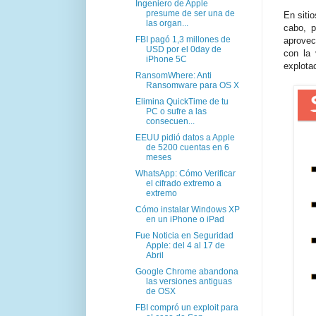
Ingeniero de Apple
presume de ser una de
En sit
las organ...
cabo, p
FBI pagó 1,3 millones de
aprove
USD por el 0day de
con la
iPhone 5C
explotac
RansomWhere: Anti
Ransomware para OS X
Elimina QuickTime de tu
PC o sufre a las
consecuen...
EEUU pidió datos a Apple
de 5200 cuentas en 6
meses
WhatsApp: Cómo Verificar
el cifrado extremo a
extremo
Cómo instalar Windows XP
en un iPhone o iPad
Fue Noticia en Seguridad
Apple: del 4 al 17 de
Abril
Google Chrome abandona
las versiones antiguas
de OSX
FBI compró un exploit para