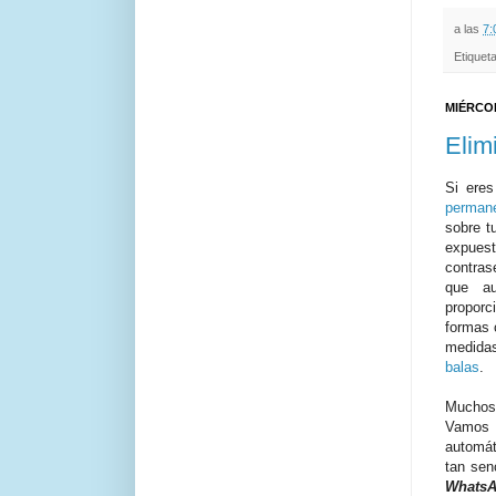
a las
7:
Etiquet
MIÉRCOL
Elim
Si ere
permane
sobre t
expuest
contra
que au
propor
formas 
medida
balas
.
Muchos 
Vamos a
automát
tan sen
Whats